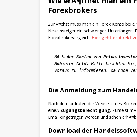
Wie erÃ¶ffnet man ein 
Forexbrokers
ZunÃ¤chst muss man ein Forex Konto bei eine
Neueinsteiger ein schwieriges Unterfangen.
Forexbrokervergleich:
Hier geht es direkt 
66 % der Konten von Privatinvestor
Anbieter Geld.
 Bitte beachten Sie,
Voraus zu informieren, da hohe Ve
Die Anmeldung zum Handel
Nach dem aufrufen der Webseite des Brokers
eineÂ
Zugangsberechtigung
. Zumeist mÃ
Email eingetragen werden und schon erhÃ¤l
Download der Handelssoft