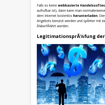
Falls es keine
webbasierte Handelssoftw
aufrufbar ist), dann kann man normalerweis
dem Internet kostenlos
herunterladen
. Di
Angebots benutzt werden und spÃ¤ter mit ei
Ã¼berfÃ¼hrt werden.
LegitimationsprÃ¼fung der