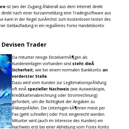
are
ist (wo der Zugang Ã¼berall aus dem Internet direkt
e direkt nach einer Kurzanmeldung eine Tradingsoftware aus
ese kann in der Regel zunÃ¤chst zum kostenlosen testen des
ner Geldaufladung in ein regulÃ¤res Forex Handelskonto
 Devisen Trader
Da mitunter riesige EinzelvermÃ¶gen als
Kundeneinlagen vorhanden sind
steht dieÂ
Sicherheit
, wie bei einem normalen Bankkonto
an
vorderster Stelle
.
Dazu wird vom Kunden zur LegitimationsprÃ¼fung
oft einÂ
spezieller Nachweis
(wie Ausweiskopie,
Kreditkartenabrechnung oder Stromrechnung)
gefordert, um die Richtigkeit der Angaben zu
Ã¼berprÃ¼fen. Die Unterlagen kÃ¶nnen meist per
Fax (geht schneller) oder Post eingereicht werden.
Mitunter wird (auch im Interesse des Kunden) ein
Nachweis erst bei einer Abhebung vom Forex Konto