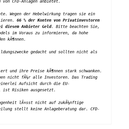
g von CFD-Anlagen anbietet.
te. Wegen der Hebelwirkung tragen sie ein 
lieren. 
66 % der Konten von Privatinvestoren 
ei diesem Anbieter Geld
. Bitte beachten Sie, 
dels im Voraus zu informieren, da hohe 
den kÃ¶nnen.
ldungszwecke gedacht und sollten nicht als 
ert und ihre Preise kÃ¶nnen stark schwanken. 
en nicht fÃ¼r alle Investoren. Das Trading 
einerlei Aufsicht durch die EU-
l ist Risiken ausgesetzt.
genheit lÃ¤sst nicht auf zukÃ¼nftige 
eilung stellt keine Anlageberatung dar. CFD-