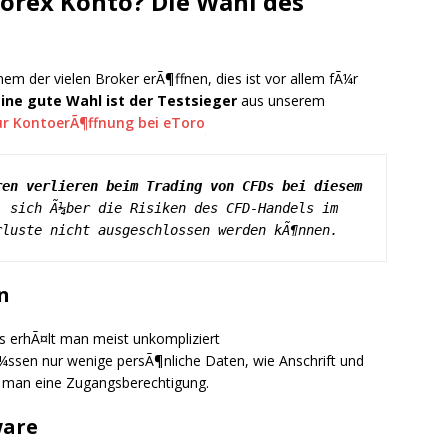
Forex Konto? Die Wahl des
m der vielen Broker erÃ¶ffnen, dies ist vor allem fÃ¼r
Eine gute Wahl ist der Testsieger
aus unserem
zur KontoerÃ¶ffnung bei eToro
en verlieren beim Trading von CFDs bei diesem 
 sich Ã¼ber die Risiken des CFD-Handels im 
rluste nicht ausgeschlossen werden kÃ¶nnen.
n
 erhÃ¤lt man meist unkompliziert
¼ssen nur wenige persÃ¶nliche Daten, wie Anschrift und
t man eine Zugangsberechtigung.
ware