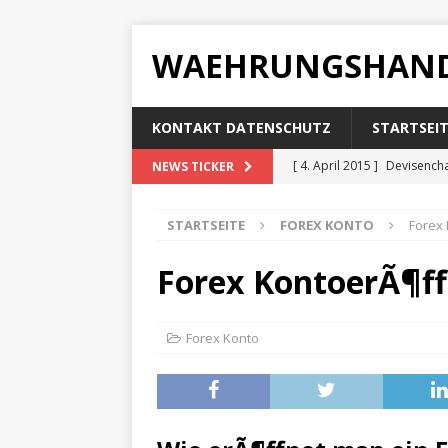
WAEHRUNGSHAND
KONTAKT DATENSCHUTZ
STARTSEI
[ 4. April 2015 ]
Devisench
NEWS TICKER
[ 4. April 2015 ]
Devisenbr
STARTSEITE
FOREX KONTO
Forex
[ 4. April 2015 ]
Devisenku
[ 4. April 2015 ]
Devisenop
Forex KontoerÃ¶f
[ 4. April 2015 ]
Bester For
Forex Konto