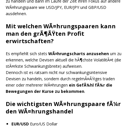
zu handeln und dann im Laufe der Zeit ihren Fokus auf andere
WÃ¤hrungspaare wie USD/JPY, EUR/JPY und GBP/USD
ausdehnen.
Mit welchen WÃ¤hrungspaaren kann
man den grÃ¶ÃŸten Profit
erwirtschaften?
Es empfiehlt sich stets
WÃ¤hrungscharts anzusehen
um zu
erkennen, welche Devisen aktuell die hÃ¶chste VolatilitÃ¤t (die
stÃ¤rkste Schwankungsbreite) aufweisen.
Dennoch ist es ratsam nicht nur schwankungsintensive
Devisen zu handeln, sondern durch regelmÃ¤ÃŸiges traden
einer oder mehrerer WÃ¤hrungen
ein GefÃ¼hl fÃ¼r die
Bewegungen der Kurse zu bekommen
.
Die wichtigsten WÃ¤hrungspaare fÃ¼r
den WÃ¤hrungshandel
EUR/USD
Euro/US Dollar