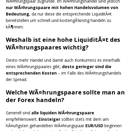
WÃ¤hrungspaar zugrunde. Im WÃ¤hrungshandel sind jedoch
nur WÃ¤hrungspaare mit hohen Handelsvolumen von
Bedeutung
, da nur diese die entsprechende LiquiditÃ¤t
bereitstellen um schnell und kostengÃ¼nstig handeln zu
kÃ¶nnen.
Weshalb ist eine hohe LiquiditÃ¤t des
WÃ¤hrungspaares wichtig?
Desto mehr Handel und damit auch Konkurrenz es innerhalb
eines WÃ¤hrungspaares gibt,
desto geringer sind die
entsprechenden Kosten
– im Falle des WÃ¤hrungshandels
der Spread.
Welche WÃ¤hrungspaare sollte man an
der Forex handeln?
Generell sind
alle liquiden WÃ¤hrungspaare
empfehlenswert.
Einsteiger
sollten stets mit dem am
hÃ¤ufigsten gehandelten WÃ¤hrungspaar
EUR/USD
beginnen